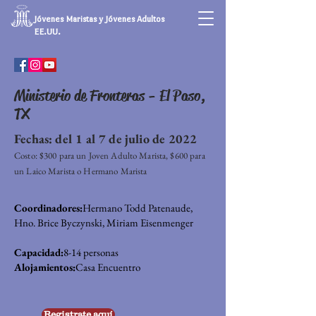
Jóvenes Maristas y Jóvenes Adultos
EE.UU.
Ministerio de Fronteras - El Paso,
TX
Fechas: del 1 al 7 de julio de 2022
Costo: $300 para un Joven Adulto Marista, $600 para
un Laico Marista o Hermano Marista
Coordinadores:
Hermano Todd Patenaude,
Hno. Brice Byczynski, Miriam Eisenmenger
Capacidad:
8-14 personas
Alojamientos:
Casa Encuentro
Registrate aquí