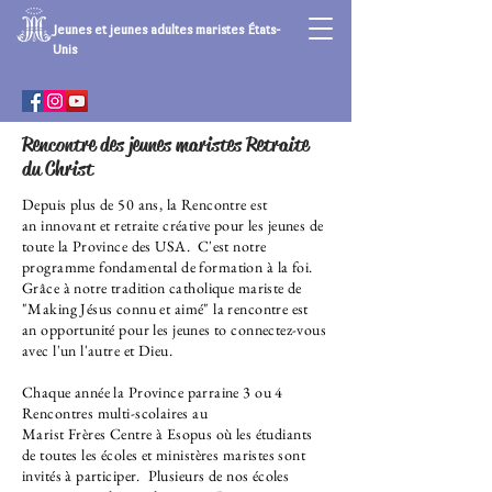
Jeunes et jeunes adultes maristes États-
Unis
Rencontre des jeunes maristes Retraite
du Christ
Depuis plus de 50 ans, la Rencontre est
an
innovant
et retraite créative pour les jeunes de
toute la Province des USA
. C'est notre
programme fondamental de formation à la foi.
Grâce à notre tradition catholique mariste de
"Making
Jésus connu et aimé" la rencontre est
an
opportunité pour les jeunes to
connectez-vous
avec
l'un l'autre
et Dieu.
Chaque année la Province
parraine 3 ou 4
Rencontres multi-scolaires au
Marist
Frères
Centre à Esopus où les étudiants
de toutes les écoles et ministères maristes sont
invités à participer. Plusieurs de nos écoles