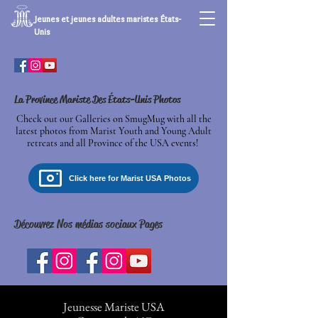
Jeunes et jeunes adultes maristes États-
Unis
La Province Mariste Des États-Unis Photos
Check out our Galleries on SmugMug with all the
latest photos from Marist Youth and Young Adult
retreats and all Province
of the USA
events!
Click here for Marist USA Photos
Découvrez Nos médias sociaux Pages
Jeunesse Mariste USA